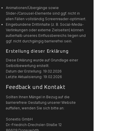
Animationen/Übergänge sowie
Slider-/Carousel-Elemente sind ggf. nicht in
allen Fällen vollständig Screenreader-optimiert.
Eingebundene Drittinhalte (z. B. Social-Media-
Verlinkungen oder externe Zielseiten) können
außerhalb unseres Einflussbereichs liegen und
ggf. nicht durchgängig barrierefrei sein.
Erstellung dieser Erklärung
Diese Erklärung wurde auf Grundlage einer
Selbstbewertung erstellt.
Datum der Erstellung:
19.02.2026
Letzte Aktualisierung: 19.02.2026
Feedback und Kontakt
Sollten Ihnen Mängel in Bezug auf die
barrierefreie Gestaltung unserer Website
auffallen, wenden Sie sich bitte an:
Sonextis GmbH
Dr.-Friedrich-Drechsler-Straße 12
86609 Donauwörth