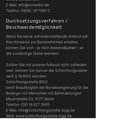
E-Mail: info@sonextis.de
Telefon: 0906 / 977581-0
Durchsetzungsverfahren /
Beschwerdemöglichkeit
Wenn Sie keine zufriedenstellende Antwort auf
Ihre Hinweise zur Barrierefreiheit erhalten,
können Sie sich – je nach Anwendbarkeit – an
die zuständige Stelle wenden:
Sollten Sie mit unserer Antwort nicht zufrieden
sein, können Sie sich an die Schlichtungsstelle
nach § 16 BGG wenden:
Schlichtungsstelle BGG
beim Beauftragten der Bundesregierung für die
Belange von Menschen mit Behinderungen
Mauerstraße 53, 10117 Berlin
Telefon: 030 18 527 2805
E-Mail: info@schlichtungsstelle-bgg.de
Web: www.schlichtungsstelle-bgg.de