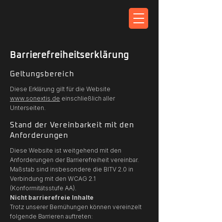
Barrierefreiheitserklärung
Geltungsbereich
Diese Erklärung gilt für die Website
www.sonextis.de
einschließlich aller
Unterseiten.
Stand der Vereinbarkeit mit den
Anforderungen
Diese Website ist weitgehend mit den
Anforderungen der Barrierefreiheit vereinbar.
Maßstab sind insbesondere die BITV 2.0 in
Verbindung mit den WCAG 2.1
(Konformitätsstufe AA).
Nicht barrierefreie Inhalte
Trotz unserer Bemühungen können vereinzelt
folgende Barrieren auftreten: